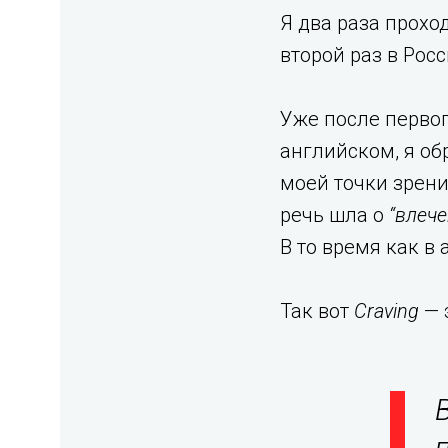
Я два раза прохо
второй раз в Росс
Уже после первог
английском, я об
моей точки зрени
речь шла о
“влече
В то время как в
Так вот
Craving
— 