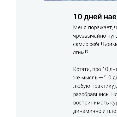
10 дней нае
Меня поражает, ч
чрезвычайно пуг
самих себя! Боимс
этим!?
Кстати, про 10 д
же мысль — “10 д
любую практику),
разобравшись. Но
воспринимать кур
динамично и плот