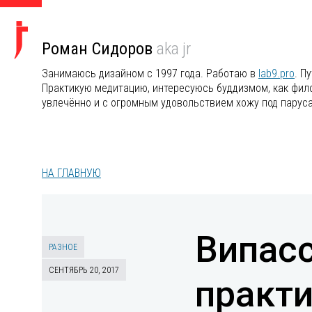
Роман Сидоров
aka jr
Занимаюсь дизайном с 1997 года. Работаю в
lab9.pro
. П
Практикую медитацию, интересуюсь буддизмом, как филос
увлечённо и с огромным удовольствием хожу под парус
НА ГЛАВНУЮ
Випасс
РАЗНОЕ
СЕНТЯБРЬ 20, 2017
практ