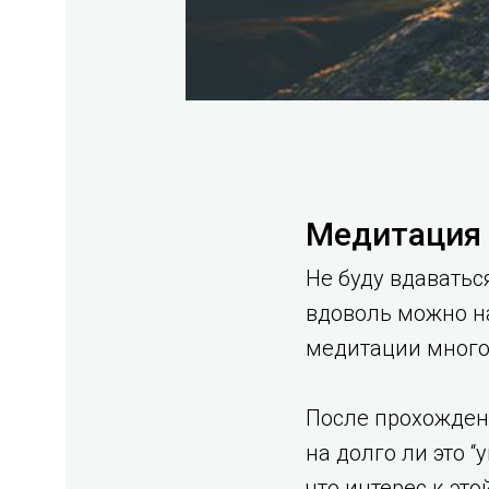
Медитация 
Не буду вдаватьс
вдоволь можно н
медитации много.
После прохожден
на долго ли это 
что интерес к эт