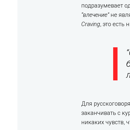
подразумевает од
“влечение”
не явл
Craving
, это есть
“
Для русскоговоря
заканчивать с ку
никаких чувств, 