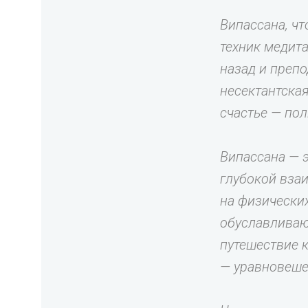
Випассана, чт
техник медит
назад и препо
несектантская
счастье — по
Випассана — 
глубокой вза
на физически
обуславливаю
путешествие к
— уравновеше