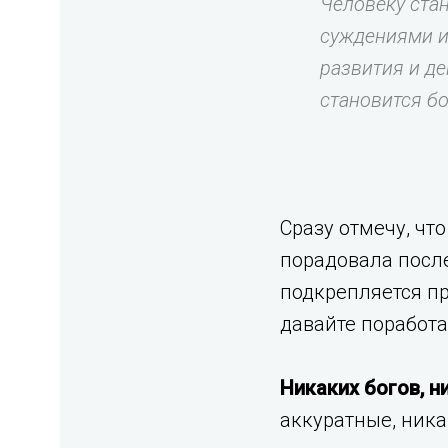
Человеку ста
суждениями и
развития и д
становится бо
Сразу отмечу, чт
порадовала после
подкрепляется пр
давайте поработа
Никаких богов, н
аккуратные, ника