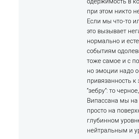
одержимость в ко
при этом никто н
Если мы что-то ил
это вызывает нег
нормально и есте
событиям одолева
тоже самое и с п
но эмоции надо о
привязанность к 
“зебру”: то черно
Випассана мы на 
просто на поверх
глубинном уровн
нейтральным и у