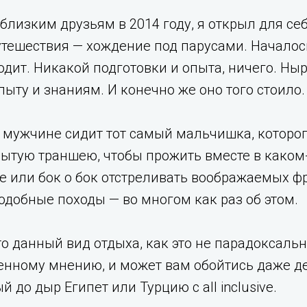
близким друзьям в 2014 году, я открыл для се
тешествия — хождение под парусами. Началось
одит. Никакой подготовки и опыта, ничего. Ныр
пыту и знаниям. И конечно же оно того стоило.
мужчине сидит тот самый мальчишка, которого
рытую траншею, чтобы прожить вместе в каком
 или бок о бок отстреливать воображаемых фр
 подобные походы — во многом как раз об этом.
то данный вид отдыха, как это не парадоксаль
енному мнению, и может вам обойтись даже д
й до дыр Египет или Турцию с all inclusive.