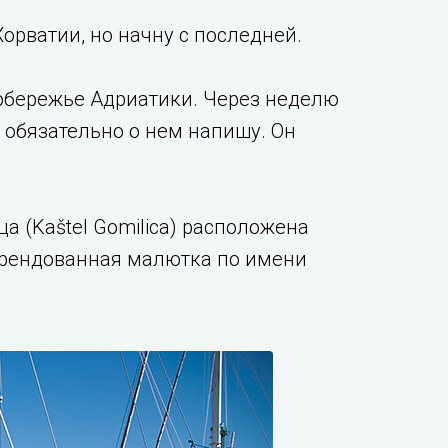
орватии, но начну с последней.
побережье Адриатики. Через неделю
я обязательно о нем напишу. Он
а (Kaštel Gomilica) расположена
 арендованная малютка по имени