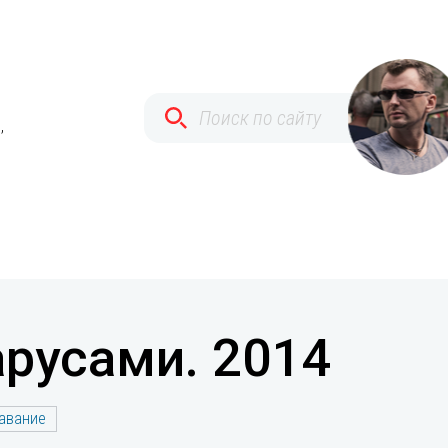
,
арусами. 2014
авание