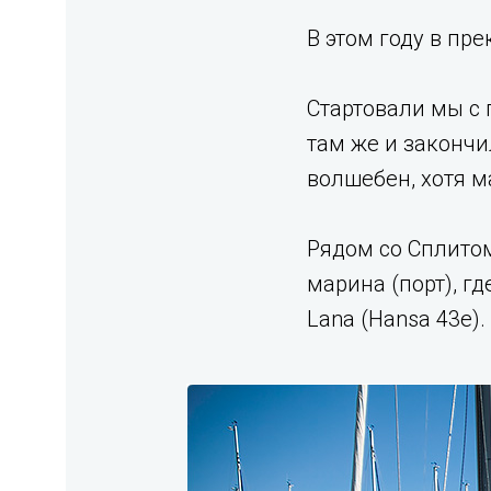
В этом году в пр
Стартовали мы с 
там же и закончи
волшебен, хотя ма
Рядом со Сплитом
марина (порт), г
Lana (Hansa 43e).