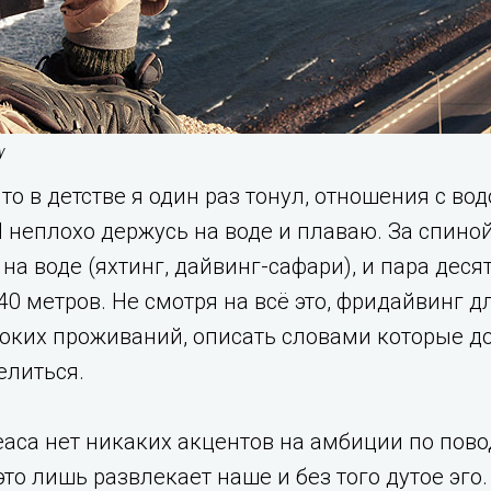
у
 что в детстве я один раз тонул, отношения с в
Я неплохо держусь на воде и плаваю. За спин
на воде (яхтинг, дайвинг-сафари), и пара дес
40 метров. Не смотря на всё это, фридайвинг 
ких проживаний, описать словами которые дов
елиться.
аса нет никаких акцентов на амбиции по пов
то лишь развлекает наше и без того дутое эго.