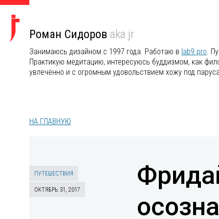
Роман Сидоров
aka jr
Занимаюсь дизайном с 1997 года. Работаю в
lab9.pro
. П
Практикую медитацию, интересуюсь буддизмом, как филос
увлечённо и с огромным удовольствием хожу под парус
НА ГЛАВНУЮ
Фридай
ПУТЕШЕСТВИЯ
ОКТЯБРЬ 31, 2017
осозн