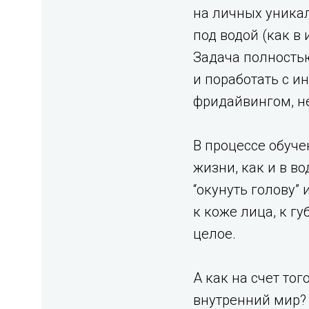
на личных уника
под водой (как 
Задача полность
и поработать с и
фридайвингом, не
В процессе обуче
жизни, как и в в
“окунуть голову”
к коже лица, к гу
целое.
А как на счет тог
внутренний мир? 