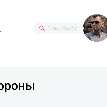
,
тороны