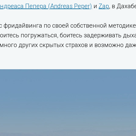
ндреаса Пепера (Andreas Peper)
и
Zap
, в Дахаб
с фридайвинга по своей собственной методике. 
боитесь погружаться, боитесь задерживать дыха
и много других скрытых страхов и возможно д