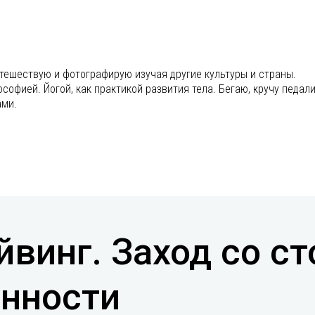
утешествую и фотографирую изучая другие культуры и страны.
офией. Йогой, как практикой развития тела. Бегаю, кручу педали
ами.
винг. Заход со с
анности