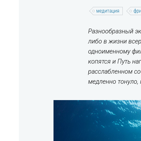
медитация
фри
Разнообразный экз
либо в жизни всер
одноименному филь
копятся и Путь на
расслабленном со
медленно тонуло, 