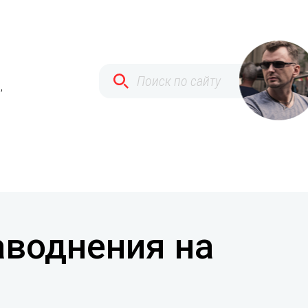
,
аводнения на