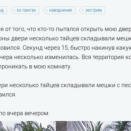
нд
ко панган
наводнение
экстрим
я от того, что кто-то пытался открыть мою две
роны двери несколько тайцев складывали мешк
новился. Секунд через 15, быстро накинув каку
чера несколько изменилась. Вся территория 
 проникать в мою комнату.
ери несколько тайцев складывали мешки с пес
вился.
о вчера вечером: