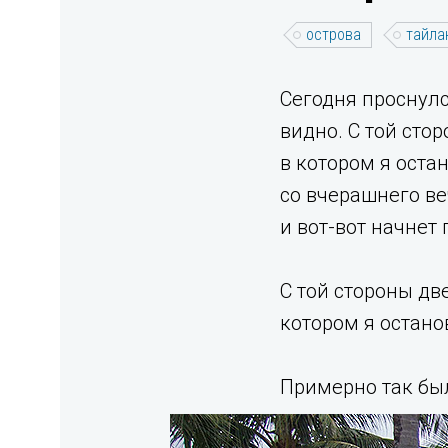
острова
тайла
Cегодня проснулс
видно. С той сто
в котором я оста
со вчерашнего ве
и вот-вот начнет
С той стороны дв
котором я остано
Примерно так был