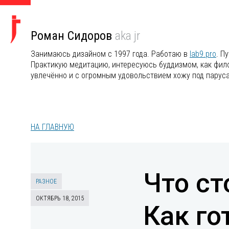
Роман Сидоров
aka jr
Занимаюсь дизайном с 1997 года. Работаю в
lab9.pro
. П
Практикую медитацию, интересуюсь буддизмом, как филос
увлечённо и с огромным удовольствием хожу под парус
НА ГЛАВНУЮ
Что ст
РАЗНОЕ
ОКТЯБРЬ 18, 2015
Как го